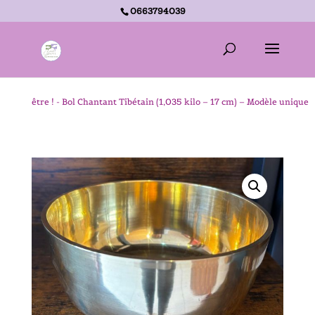
0663794039
Accueil -
La p’tite Boutique Zen – Cadeaux détente et bien-
être !
-
Bol Chantant Tibétain (1,035 kilo – 17 cm) – Modèle unique