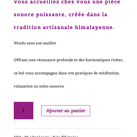
vous accueillez chez vous une pièce
sonore puissante, créée dans la
tradition artisanale himalayenne.
Vendu sans son maillet
Offrant une résonance profonde et des harmoniques riches,
ce bol vous accompagne dans vos pratiques de méditation,
relaxation ou soins sonores.
quantité
Ajouter au panier
de
Bol