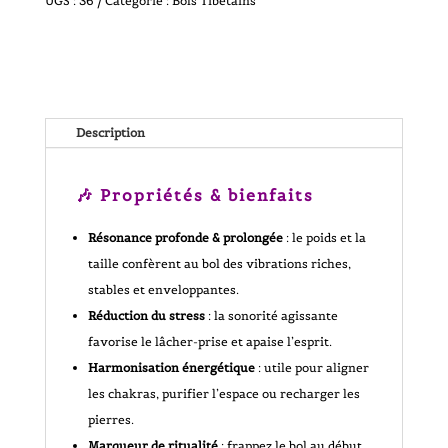
UGS :
36
Catégorie :
Bols Tibétains
Chantant
Tibétain
(1,035
Description
kilo
🎶 Propriétés & bienfaits
-
Résonance profonde & prolongée
: le poids et la
17
taille confèrent au bol des vibrations riches,
cm)
stables et enveloppantes.
Réduction du stress
: la sonorité agissante
-
favorise le lâcher-prise et apaise l’esprit.
Harmonisation énergétique
: utile pour aligner
Modèle
les chakras, purifier l’espace ou recharger les
unique
pierres.
Marqueur de ritualité
: frappez le bol au début