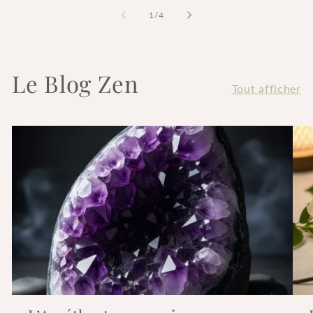
de
1
/
4
Le Blog Zen
Tout afficher