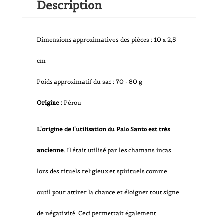
Description
(issu
du
Dimensions approximatives des pièces : 10 x 2,5
commerce
cm
équitable)
Poids approximatif du sac : 70 - 80 g
-
Origine :
Pérou
70
L'origine de l'utilisation du Palo Santo est très
g
ancienne
. Il était utilisé par les chamans incas
environ
lors des rituels religieux et spirituels comme
outil pour attirer la chance et éloigner tout signe
de négativité. Ceci permettait également