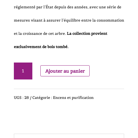
réglementé par l’État depuis des années, avec une série de
mesures visant à assurer l’équilibre entre la consommation
et la croissance de cet arbre.
La collection provient
exclusivement de bois tombé.
quantité
Ajouter au panier
de
Fagot
UGS :
28
Catégorie :
Encens et purification
de
Palo
Santo