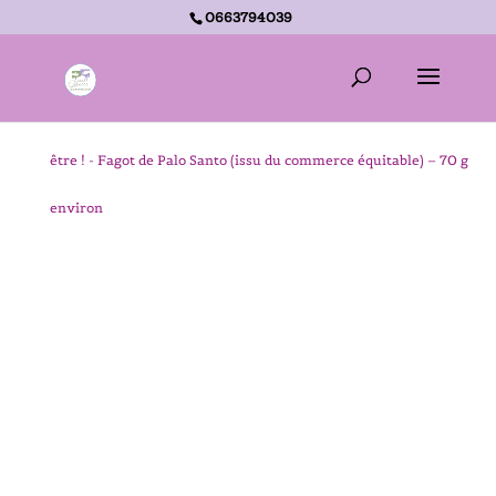
0663794039
Accueil -
La p’tite Boutique Zen – Cadeaux détente et bien-
être !
-
Fagot de Palo Santo (issu du commerce équitable) – 70 g
environ