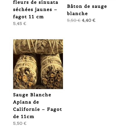
fleurs de sinuata
Bâton de sauge
séchées jaunes –
blanche
fagot 11 cm
Le
Le
5,50
€
4,40
€
5,45
€
prix
prix
initial
actuel
était :
est :
5,50 €.
4,40 €.
Sauge Blanche
Apiana de
Californie – Fagot
de 11cm
5,50
€