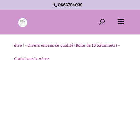
0663794039
Accueil -
La p’tite Boutique Zen – Cadeaux détente et bien-
être !
-
Divers encens de qualité (Boîte de 15 bâtonnets) –
Choisissez le vôtre