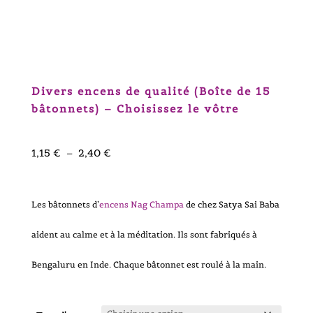
Divers encens de qualité (Boîte de 15
bâtonnets) – Choisissez le vôtre
Plage
1,15
€
–
2,40
€
de
Les bâtonnets d’
encens Nag Champa
de chez Satya Sai Baba
prix :
aident au calme et à la méditation. Ils sont fabriqués à
1,15 €
Bengaluru en Inde. Chaque bâtonnet est roulé à la main.
à
2,40 €