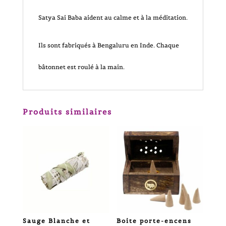
15
Satya Sai Baba aident au calme et à la méditation.
bâtonnets)
Ils sont fabriqués à Bengaluru en Inde. Chaque
-
bâtonnet est roulé à la main.
Choisissez
le
Produits similaires
vôtre
Sauge Blanche et
Boite porte-encens