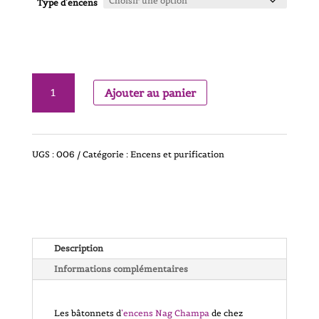
Type d'encens
quantité
Ajouter au panier
de
Divers
UGS :
006
Catégorie :
Encens et purification
encens
de
qualité
Description
(Boîte
Informations complémentaires
de
Les bâtonnets d
’encens Nag Champa
de chez