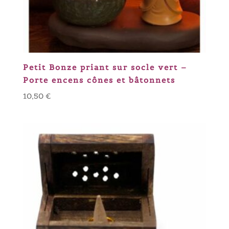
Petit Bonze priant sur socle vert –
Porte encens cônes et bâtonnets
10,50
€