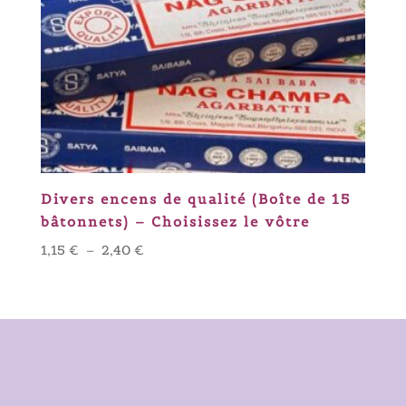
Divers encens de qualité (Boîte de 15
bâtonnets) – Choisissez le vôtre
Plage
1,15
€
–
2,40
€
de
prix :
1,15 €
à
2,40 €