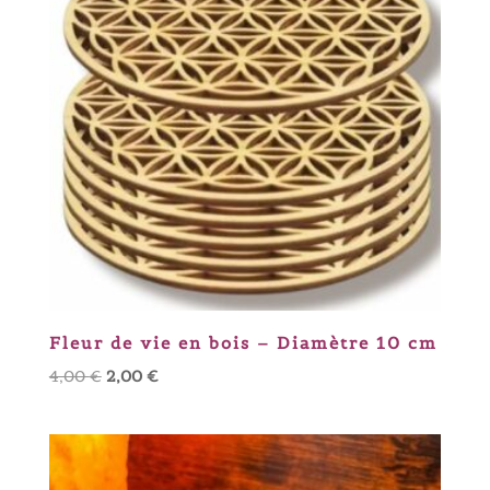
Fleur de vie en bois – Diamètre 10 cm
Le
Le
4,00
€
2,00
€
prix
prix
initial
actuel
était :
est :
4,00 €.
2,00 €.