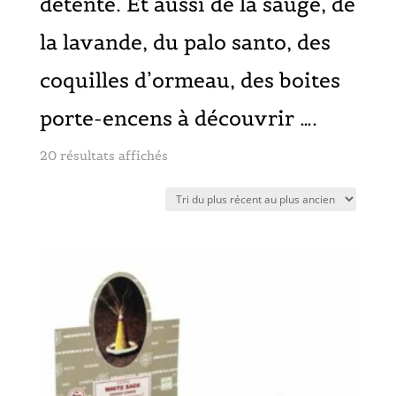
détente. Et aussi de la sauge, de
la lavande, du palo santo, des
coquilles d’ormeau, des boites
porte-encens à découvrir ….
Trié
20 résultats affichés
du
plus
récent
au
plus
ancien