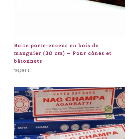
Boite porte-encens en bois de
manguier (30 cm) – Pour cônes et
bâtonnets
16,50
€