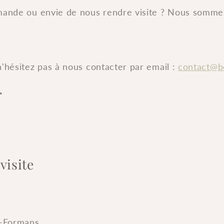
ande ou envie de nous rendre visite ? Nous sommes
'hésitez pas à nous contacter par email :
contact@b
r
visite
n
n
e-Formans