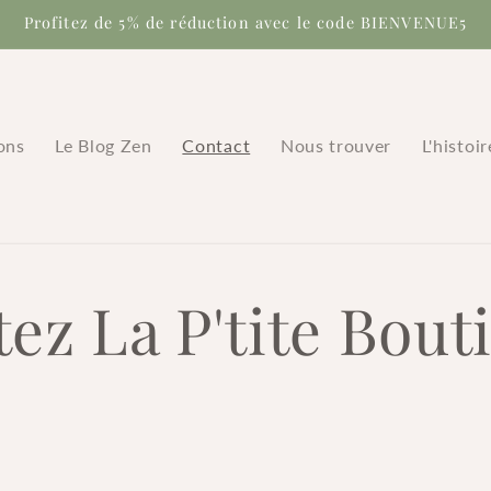
Profitez de 5% de réduction avec le code BIENVENUE5
ons
Le Blog Zen
Contact
Nous trouver
L'histoi
ez La P'tite Bout