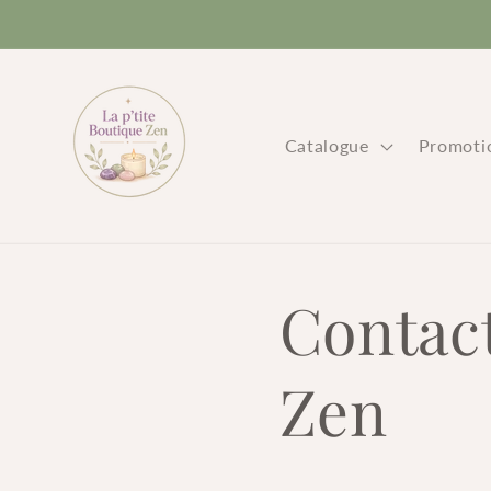
et
passer
au
contenu
Catalogue
Promoti
Contact
Zen