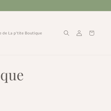
Connexion
Panier
re de La p'tite Boutique
ique