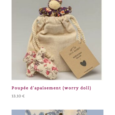
Poupée d’apaisement (worry doll)
13,10
€