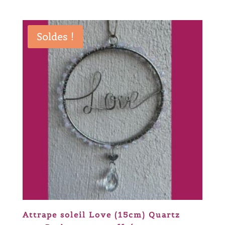
de
prix :
13,60 €
Soldes !
à
49,00 €
Attrape soleil Love (15cm) Quartz