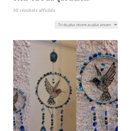
Trié
35 résultats affichés
du
plus
récent
au
plus
ancien