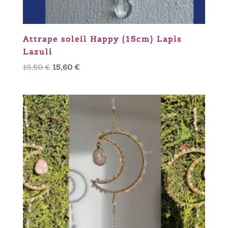
Attrape soleil Happy (15cm) Lapis
Lazuli
Le
Le
19,50
€
15,60
€
prix
prix
initial
actuel
était :
est :
19,50 €.
15,60 €.