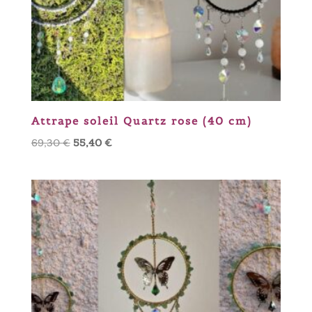
Attrape soleil Quartz rose (40 cm)
Le
Le
69,30
€
55,40
€
prix
prix
initial
actuel
était :
est :
69,30 €.
55,40 €.