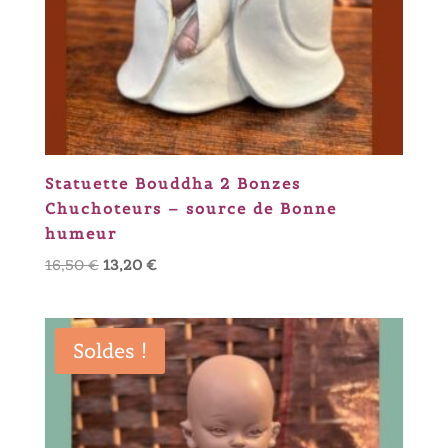
Statuette Bouddha 2 Bonzes
Chuchoteurs – source de Bonne
humeur
Le
Le
16,50
€
13,20
€
prix
prix
initial
actuel
était :
est :
Soldes !
16,50 €.
13,20 €.