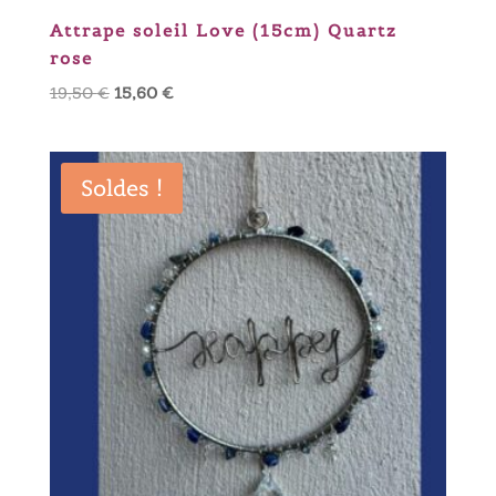
Attrape soleil Love (15cm) Quartz
rose
Le
Le
19,50
€
15,60
€
prix
prix
initial
actuel
était :
est :
Soldes !
19,50 €.
15,60 €.