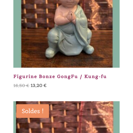
Figurine Bonze GongFu / Kung-fu
Le
Le
16,50
€
13,20
€
prix
prix
initial
actuel
était :
est :
Soldes !
16,50 €.
13,20 €.