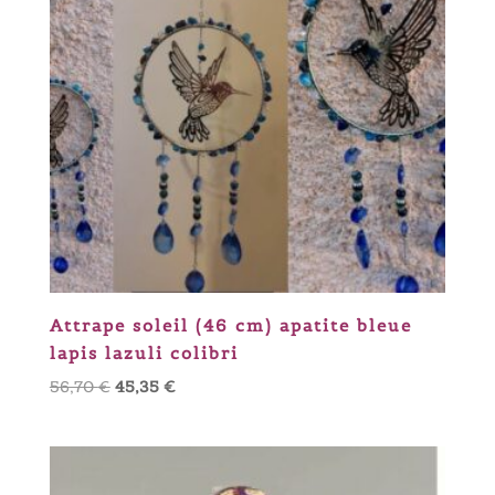
Attrape soleil (46 cm) apatite bleue
lapis lazuli colibri
Le
Le
56,70
€
45,35
€
prix
prix
initial
actuel
était :
est :
56,70 €.
45,35 €.