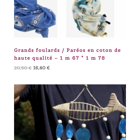
Grands foulards / Paréos en coton de
haute qualité – 1 m 67 * 1 m 78
Le
Le
20,50
€
16,40
€
prix
prix
initial
actuel
était :
est :
20,50 €.
16,40 €.