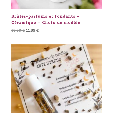
Brûles-parfums et fondants –
Céramique – Choix de modèle
Le
Le
16,90
€
11,85
€
prix
prix
initial
actuel
était :
est :
16,90 €.
11,85 €.