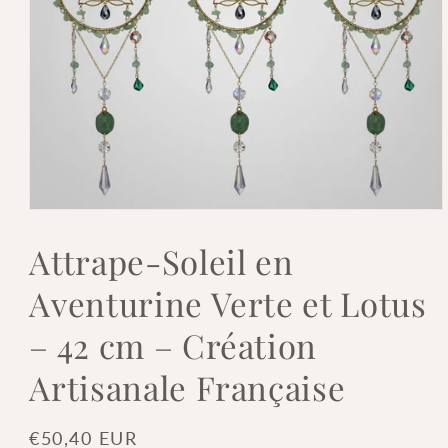
Ouvrir
le
média
Attrape-Soleil en
1
dans
Aventurine Verte et Lotus
une
fenêtre
modale
– 42 cm – Création
Artisanale Française
Prix
€50,40 EUR