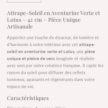
la
la
quantité
quantité
Attrape-Soleil en Aventurine Verte et
de
de
Lotus – 42 cm – Pièce Unique
Attrape-
Attrape-
Artisanale
Soleil
Soleil
en
en
Apportez une touche de douceur, de lumière et
Aventurine
Aventurine
Verte
Verte
d'harmonie à votre intérieur avec cet
attrape-
et
et
soleil en aventurine verte et Lotus
, une
pièce
Lotus
Lotus
unique et pleine de sens
imaginée et réalisée
–
–
avec soin par notre créatrice française. Il capte les
42
42
rayons du soleil pour diffuser des reflets
cm
cm
–
–
lumineux, apaisants et régénérants dans votre
Création
Création
espace de vie.
Artisanale
Artisanale
Française
Française
Caractéristiques