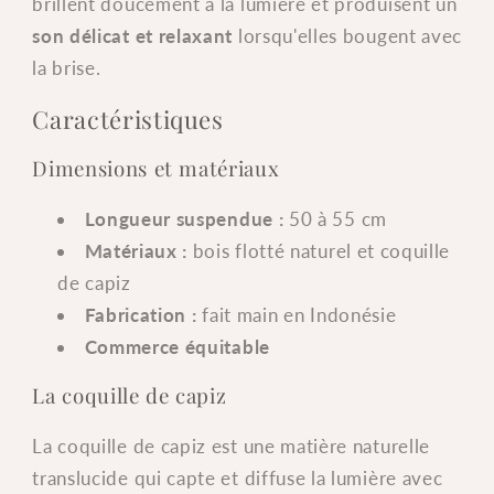
brillent doucement à la lumière et produisent un
Flotté
Flotté
son délicat et relaxant
lorsqu'elles bougent avec
et
et
Coquille
Coquille
la brise.
de
de
Caractéristiques
Capiz
Capiz
–
–
Dimensions et matériaux
Commerce
Commerce
Équitable
Équitable
Longueur suspendue :
50 à 55 cm
Matériaux :
bois flotté naturel et coquille
de capiz
Fabrication :
fait main en Indonésie
Commerce équitable
La coquille de capiz
La coquille de capiz est une matière naturelle
translucide qui capte et diffuse la lumière avec