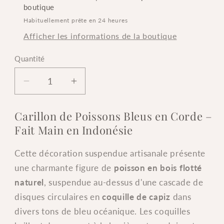
boutique
Habituellement prête en 24 heures
Afficher les informations de la boutique
Quantité
Quantité
Réduire
Augmenter
la
la
quantité
quantité
Carillon de Poissons Bleus en Corde –
de
de
Fait Main en Indonésie
Carillon
Carillon
de
de
Cette décoration suspendue artisanale présente
Poissons
Poissons
une charmante figure de
poisson en bois flotté
Bleus
Bleus
en
en
naturel
, suspendue au-dessus d'une cascade de
Corde
Corde
disques circulaires en
coquille de capiz
dans
–
–
divers tons de bleu océanique. Les coquilles
Bois
Bois