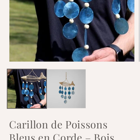
Ouvrir
le
l
média
1
dans
une
fenêtre
modale
Carillon de Poissons
Bleus en Corde – Bois