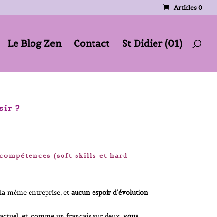
Articles 0
Le Blog Zen
Contact
St Didier (01)
sir ?
compétences (soft skills et hard
 la même entreprise, et
aucun espoir d’évolution
r actuel, et, comme un français sur deux,
vous