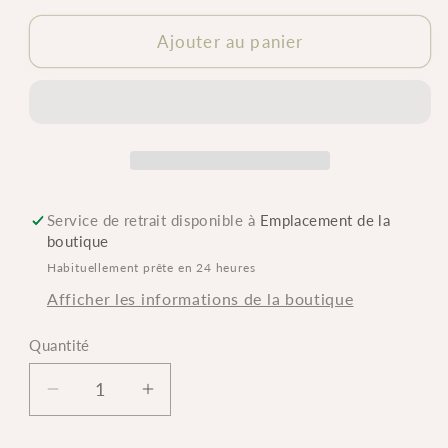
Ajouter au panier
Service de retrait disponible à
Emplacement de la
boutique
Habituellement prête en 24 heures
Afficher les informations de la boutique
Quantité
Quantité
Réduire
Augmenter
la
la
quantité
quantité