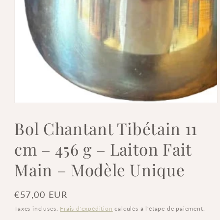
Ouvrir
le
média
Bol Chantant Tibétain 11
1
dans
cm – 456 g – Laiton Fait
une
fenêtre
modale
Main – Modèle Unique
Prix
€57,00 EUR
habituel
Taxes incluses.
Frais d'expédition
calculés à l'étape de paiement.