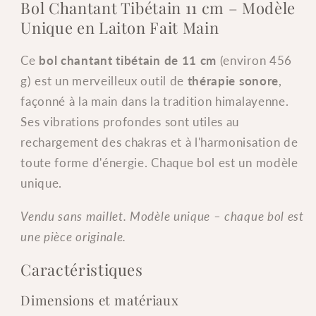
Bol Chantant Tibétain 11 cm – Modèle
de
de
Unique en Laiton Fait Main
Bol
Bol
Chantant
Chantant
Ce
bol chantant tibétain de 11 cm
(environ 456
Tibétain
Tibétain
g) est un merveilleux outil de
thérapie sonore
,
11
11
cm
cm
façonné à la main dans la tradition himalayenne.
–
–
Ses vibrations profondes sont utiles au
456
456
rechargement des chakras et à l'harmonisation de
g
g
toute forme d'énergie. Chaque bol est un modèle
–
–
unique.
Laiton
Laiton
Fait
Fait
Vendu sans maillet. Modèle unique – chaque bol est
Main
Main
–
–
une pièce originale.
Modèle
Modèle
Caractéristiques
Unique
Unique
Dimensions et matériaux