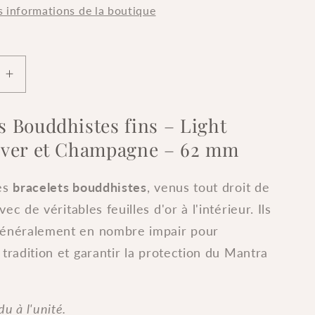
s informations de la boutique
Augmenter
la
quantité
s Bouddhistes fins – Light
de
ilver et Champagne – 62 mm
s
Bracelets
stes
Bouddhistes
fins
les
bracelets bouddhistes
, venus tout droit de
-
avec de véritables feuilles d'or à l'intérieur. Ils
Gold/
généralement en nombre impair pour
Silver/
gne
Champagne
 tradition et garantir la protection du Mantra
-
62
mm
u à l'unité.