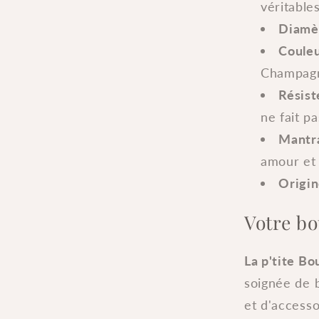
véritable
Diamèt
Couleu
Champag
Résist
ne fait p
Mantra
amour et 
Origin
Votre bo
La p'tite B
soignée de 
et d'access