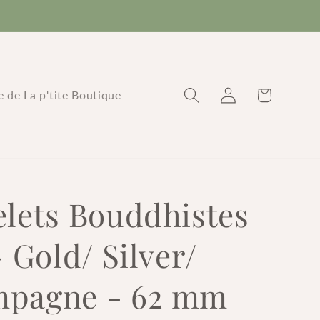
Connexion
Panier
re de La p'tite Boutique
elets Bouddhistes
- Gold/ Silver/
pagne - 62 mm