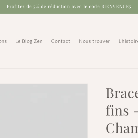
Profitez de 5% de réduction avec le code BIENVENUE5
ons
Le Blog Zen
Contact
Nous trouver
L'histoi
Brac
fins 
Cham