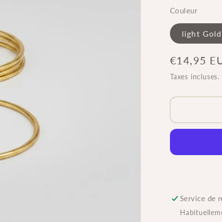
Couleur
light Gold
Prix
€14,95 E
habituel
Taxes incluses.
Service de r
Habituellem