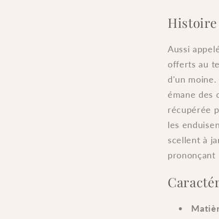
Histoire
Aussi appel
offerts au 
d'un moine. 
émane des of
récupérée pa
les enduisen
scellent à j
prononçant 
Caractér
Matièr