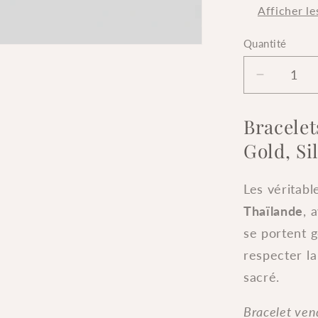
Afficher le
Quantité
Quantité
Réduire
la
quantité
Bracelet
de
Gold, S
Bracelet
Bouddhi
fins
Les véritab
-
Thaïlande
, 
Gold/
se portent 
Silver/
Champa
respecter la
-
sacré.
62
mm
Bracelet vend