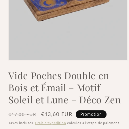
Ouvrir
le
média
Vide Poches Double en
1
dans
Bois et Émail – Motif
une
fenêtre
modale
Soleil et Lune – Déco Zen
Prix
Prix
€13,60 EUR
Promotion
€17,00 EUR
habituel
promotionnel
Taxes incluses.
Frais d'expédition
calculés à l'étape de paiement.