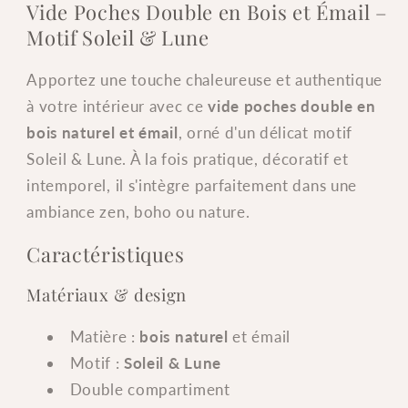
quantité
quantité
Vide Poches Double en Bois et Émail –
de
de
Motif Soleil & Lune
Vide
Vide
Poches
Poches
Apportez une touche chaleureuse et authentique
Double
Double
à votre intérieur avec ce
vide poches double en
en
en
Bois
Bois
bois naturel et émail
, orné d'un délicat motif
et
et
Soleil & Lune. À la fois pratique, décoratif et
Émail
Émail
intemporel, il s'intègre parfaitement dans une
–
–
ambiance zen, boho ou nature.
Motif
Motif
Soleil
Soleil
Caractéristiques
et
et
Lune
Lune
Matériaux & design
–
–
Déco
Déco
Matière :
bois naturel
et émail
Zen
Zen
Motif :
Soleil & Lune
Double compartiment