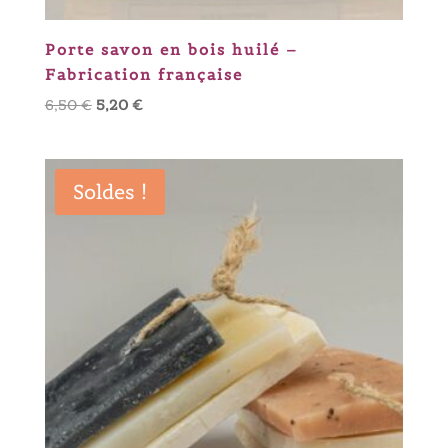
Porte savon en bois huilé –
Fabrication française
Le
Le
6,50
€
5,20
€
prix
prix
initial
actuel
était :
est :
Soldes !
6,50 €.
5,20 €.