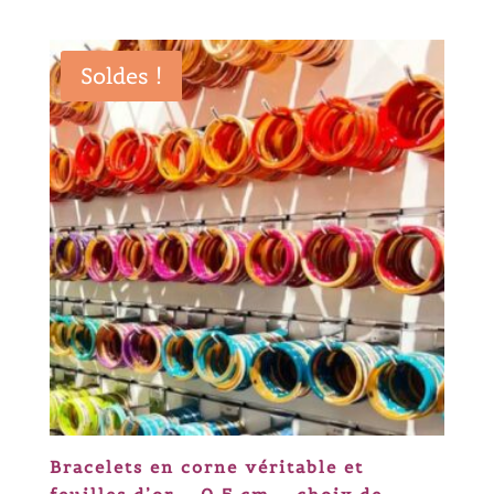
prix
prix
initial
actuel
était :
est :
Soldes !
20,50 €.
16,40 €.
Bracelets en corne véritable et