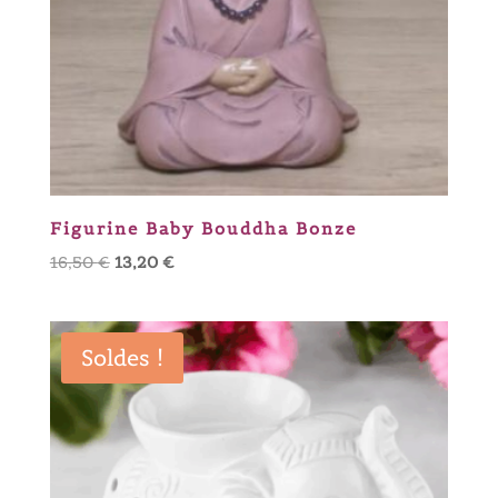
Figurine Baby Bouddha Bonze
Le
Le
16,50
€
13,20
€
prix
prix
initial
actuel
était :
est :
Soldes !
16,50 €.
13,20 €.