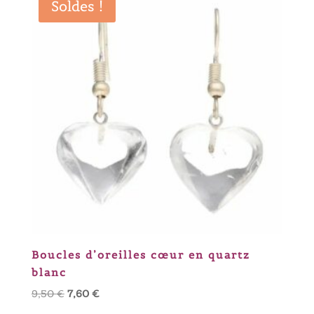
Soldes !
9,50 €.
7,60 €.
Boucles d’oreilles cœur en quartz
blanc
Le
Le
9,50
€
7,60
€
prix
prix