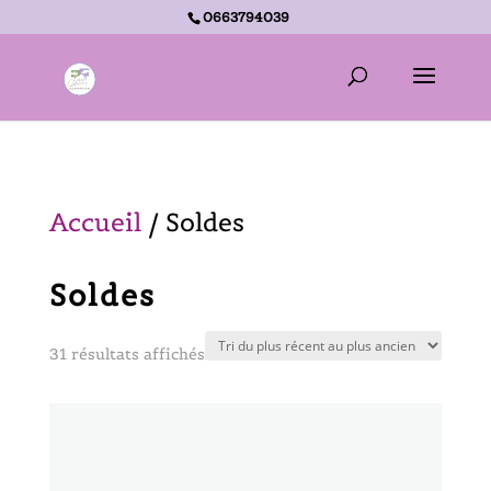
0663794039
Accueil -
Soldes
Accueil
/ Soldes
Soldes
Trié
31 résultats affichés
du
plus