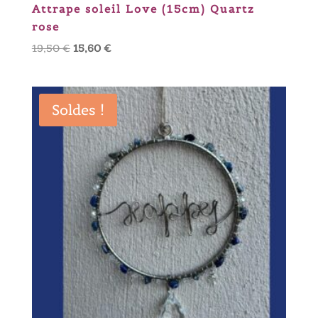
Attrape soleil Love (15cm) Quartz
rose
Le
Le
19,50
€
15,60
€
prix
prix
initial
actuel
était :
est :
Soldes !
19,50 €.
15,60 €.