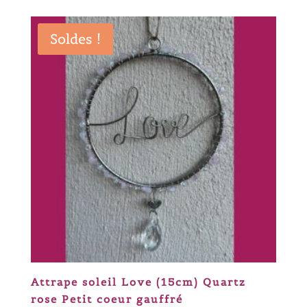
initial
actuel
était :
est :
Soldes !
9,50 €.
7,60 €.
Attrape soleil Love (15cm) Quartz
rose Petit coeur gauffré