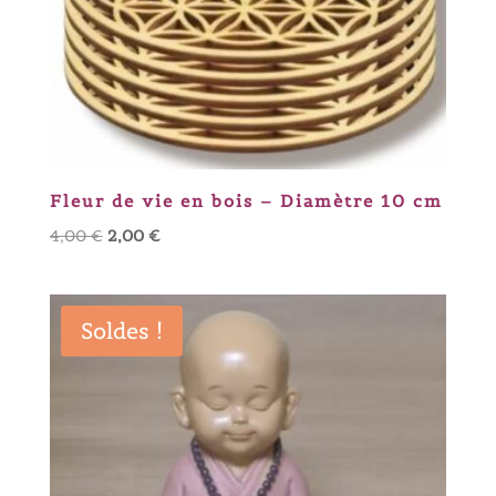
Fleur de vie en bois – Diamètre 10 cm
Le
Le
4,00
€
2,00
€
prix
prix
initial
actuel
était :
est :
Soldes !
4,00 €.
2,00 €.