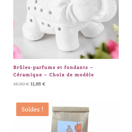
Brûles-parfums et fondants –
Céramique – Choix de modèle
Le
Le
16,90
€
11,85
€
prix
prix
initial
actuel
était :
est :
Soldes !
16,90 €.
11,85 €.