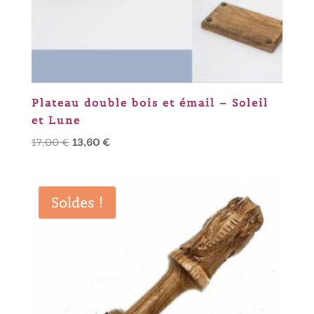
Plateau double bois et émail – Soleil
et Lune
Le
Le
17,00
€
13,60
€
prix
prix
initial
actuel
était :
est :
Soldes !
17,00 €.
13,60 €.