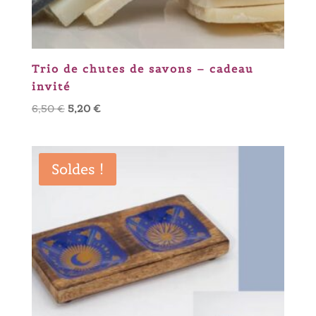
Trio de chutes de savons – cadeau
invité
Le
Le
6,50
€
5,20
€
prix
prix
initial
actuel
était :
est :
Soldes !
6,50 €.
5,20 €.