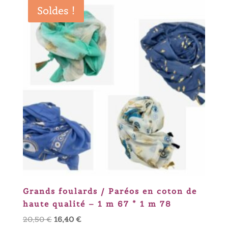
Soldes !
Grands foulards / Paréos en coton de
haute qualité – 1 m 67 * 1 m 78
Le
Le
20,50
€
16,40
€