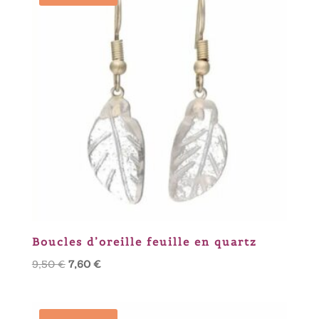
Boucles d’oreille feuille en quartz
Le
Le
9,50
€
7,60
€
prix
prix
initial
actuel
était :
est :