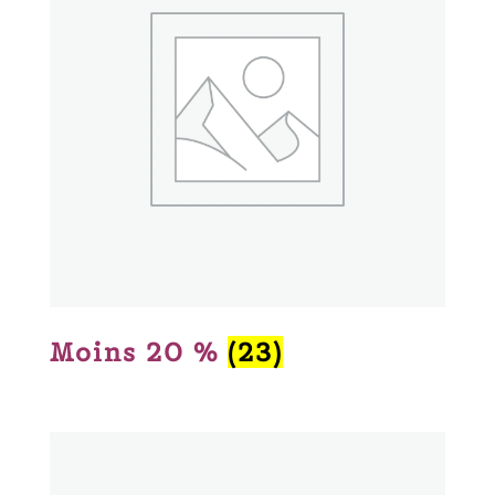
récent
au
plus
ancien
Moins 20 %
(23)