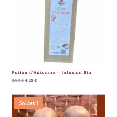
Potion d’Automne – Infusion Bio
Le
Le
8,50
€
4,25
€
prix
prix
initial
actuel
était :
est :
Soldes !
8,50 €.
4,25 €.