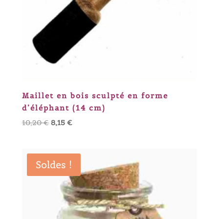
Maillet en bois sculpté en forme
d’éléphant (14 cm)
Le
Le
10,20
€
8,15
€
prix
prix
initial
actuel
était :
est :
Soldes !
10,20 €.
8,15 €.