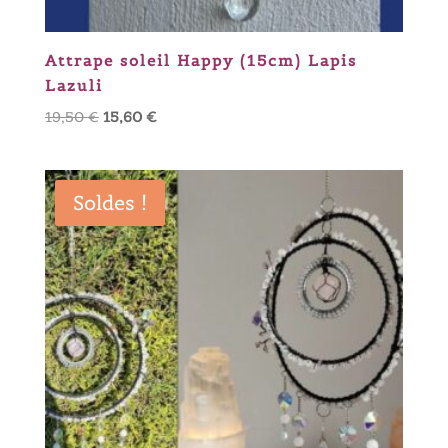
Attrape soleil Happy (15cm) Lapis
Lazuli
Le
Le
19,50
€
15,60
€
prix
prix
initial
actuel
était :
est :
Soldes !
19,50 €.
15,60 €.