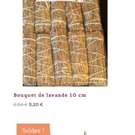
Bouquet de lavande 10 cm
Le
Le
6,50
€
5,20
€
prix
prix
initial
actuel
était :
est :
Soldes !
6,50 €.
5,20 €.