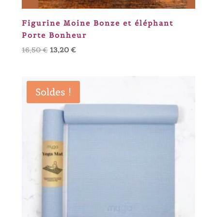
Figurine Moine Bonze et éléphant
Porte Bonheur
Le
Le
16,50
€
13,20
€
prix
prix
initial
actuel
était :
est :
Soldes !
16,50 €.
13,20 €.