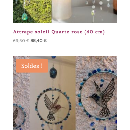
Attrape soleil Quartz rose (40 cm)
Le
Le
69,30
€
55,40
€
prix
prix
initial
actuel
était :
est :
Soldes !
69,30 €.
55,40 €.