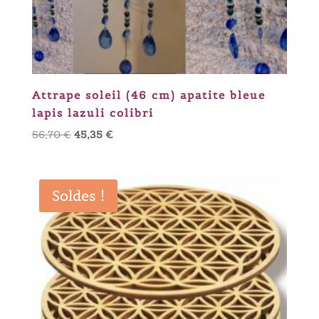
Attrape soleil (46 cm) apatite bleue
lapis lazuli colibri
Le
Le
56,70
€
45,35
€
prix
prix
initial
actuel
était :
est :
Soldes !
56,70 €.
45,35 €.