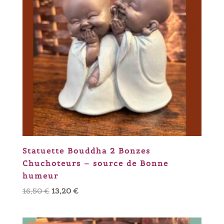
Statuette Bouddha 2 Bonzes
Chuchoteurs – source de Bonne
humeur
Le
Le
16,50
€
13,20
€
prix
prix
initial
actuel