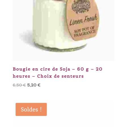
Bougie en cire de Soja – 60 g – 20
heures – Choix de senteurs
Le
Le
6,50
€
5,20
€
prix
prix
initial
actuel
était :
est :
Soldes !
6,50 €.
5,20 €.