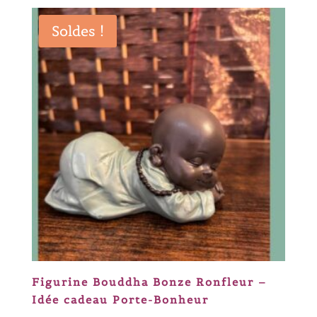
initial
actuel
était :
est :
Soldes !
16,50 €.
13,20 €.
Figurine Bouddha Bonze Ronfleur –
Idée cadeau Porte-Bonheur