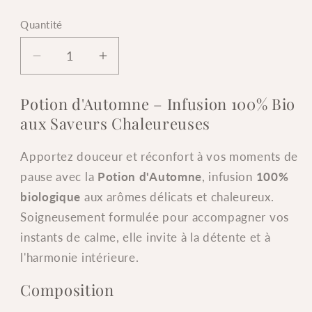
Quantité
Quantité
Réduire
Augmenter
la
la
quantité
quantité
Potion d'Automne – Infusion 100% Bio
de
de
aux Saveurs Chaleureuses
Potion
Potion
d&#39;Automne
d&#39;Automne
Apportez douceur et réconfort à vos moments de
–
–
pause avec la
Potion d'Automne
, infusion
100%
Infusion
Infusion
100%
100%
biologique
aux arômes délicats et chaleureux.
Bio
Bio
Soigneusement formulée pour accompagner vos
–
–
instants de calme, elle invite à la détente et à
Pomme,
Pomme,
l'harmonie intérieure.
Cacao
Cacao
et
et
Composition
Coing
Coing