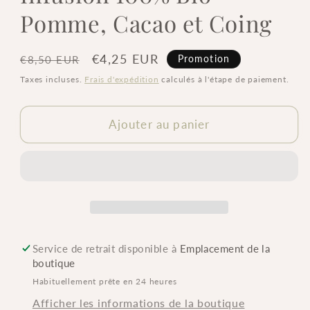
Pomme, Cacao et Coing
Prix
Prix
€4,25 EUR
Promotion
€8,50 EUR
habituel
promotionnel
Taxes incluses.
Frais d'expédition
calculés à l'étape de paiement.
Ajouter au panier
Service de retrait disponible à
Emplacement de la
boutique
Habituellement prête en 24 heures
Afficher les informations de la boutique