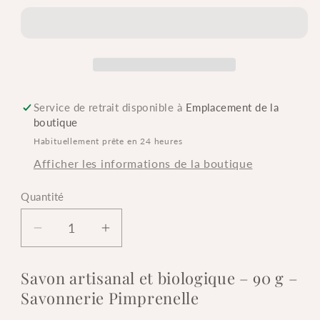
Service de retrait disponible à
Emplacement de la
boutique
Habituellement prête en 24 heures
Afficher les informations de la boutique
Quantité
Quantité
Réduire
Augmenter
la
la
quantité
quantité
Savon artisanal et biologique – 90 g –
de
de
Savonnerie Pimprenelle
Savon
Savon