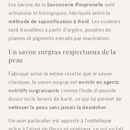
artisanal
artisanal
Les savons de la
Savonnerie Pimprenelle
sont
et
et
artisanaux et biologiques, fabriqués selon la
biologique
biologique
-
-
méthode de saponification à froid
. Les couleurs
90
90
sont travaillées à partir d'argiles, poudres de
g
g
plantes et pigments extraits par macération.
-
-
Savonnerie
Savonnerie
Un savon surgras respectueux de la
Pimprenelle
Pimprenelle
peau
-
-
Choix
Choix
Fabriqué selon la même recette que le savon
de
de
classique, le savon surgras est
enrichi en agents
modèle
modèle
nutritifs surgraissants
comme l'huile d'amande
douce ou le beurre de karié, ce qui lui permet de
nettoyer la peau sans jamais la dessécher
.
Un soin particulier est apporté à l'esthétique
grâce à l'ajout de fleurs et végétaux, ce qui en fait