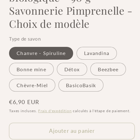
Savonnerie Pimprenelle -
Choix de modèle
Type de savon
Chanvre - Spiruline
Lavandina
Bonne mine
Détox
Beezbee
Chèvre-Miel
BasicoBasik
Prix
€6,90 EUR
habituel
Taxes incluses.
Frais d'expédition
calculés à l'étape de paiement.
Ajouter au panier