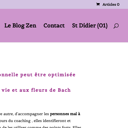
Articles 0
Le Blog Zen
Contact
St Didier (01)
onnelle peut être optimisée
 vie et aux fleurs de Bach
re autre, d’accompagner les
personnes mal à
urs du coaching , elles identifieront et
 de les utiliser comme des points forts. Elles