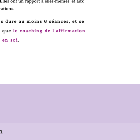
Elles ont un rapport à elles-mêmes, et aux
rations.
s dure au moins 6 séances, et se
 que
le
coaching de l’affirmation
e en soi
.
n