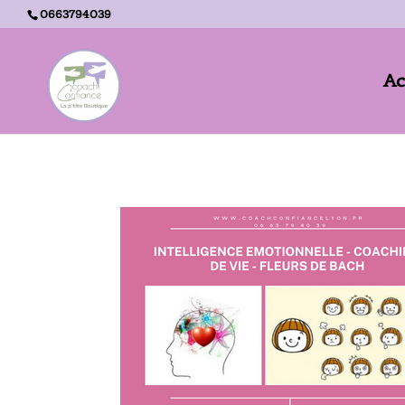
0663794039
Ac
Accueil -
Intelligence émotionnelle et Coaching de vie