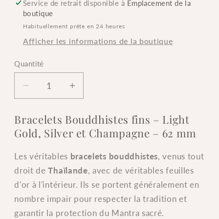
Service de retrait disponible à
Emplacement de la
boutique
Habituellement prête en 24 heures
Afficher les informations de la boutique
Quantité
Quantité
Réduire
Augmenter
la
la
quantité
quantité
Bracelets Bouddhistes fins – Light
de
de
Gold, Silver et Champagne – 62 mm
Bracelets
Bracelets
Bouddhistes
Bouddhistes
Les véritables
bracelets bouddhistes
, venus tout
fins
fins
droit de
Thaïlande
, avec de véritables feuilles
-
-
Gold/
Gold/
d'or à l'intérieur. Ils se portent généralement en
Silver/
Silver/
nombre impair pour respecter la tradition et
Champagne
Champagne
garantir la protection du Mantra sacré.