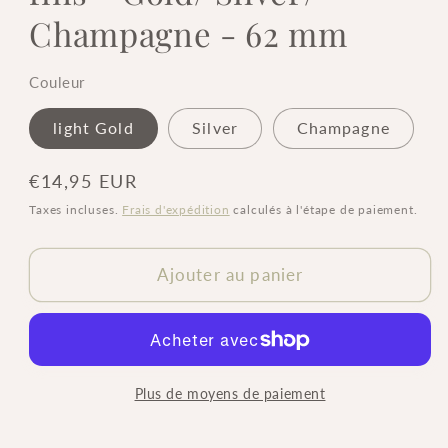
Champagne - 62 mm
Couleur
light Gold
Silver
Champagne
Prix
€14,95 EUR
habituel
Taxes incluses.
Frais d'expédition
calculés à l'étape de paiement.
Ajouter au panier
Plus de moyens de paiement