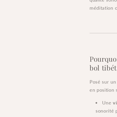
cm
méditation 
-
Choix
de
couleur
Pourquoi
bol tibé
Posé sur un 
en position 
Une
v
sonorité 