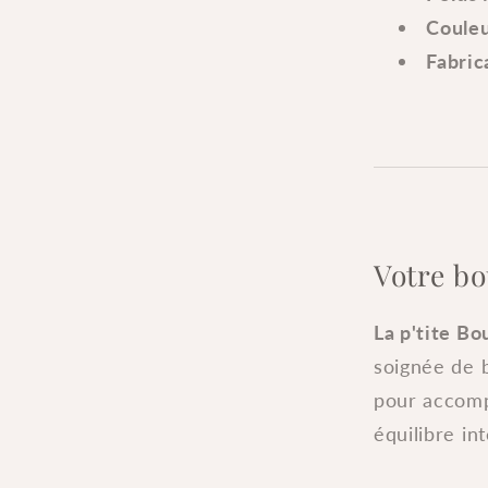
Couleu
Fabric
Votre bo
La p'tite B
soignée de b
pour accomp
équilibre int