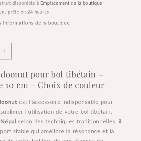
etrait disponible à
Emplacement de la boutique
ent prête en 24 heures
s informations de la boutique
Augmenter
la
quantité
doonut pour bol tibétain –
de
e 10 cm – Choix de couleur
Coussin
doonut
pour
doonut
est l'accessoire indispensable pour
bol
 sublimer l'utilisation de votre bol tibétain.
tibétain
u
Népal
selon des techniques traditionnelles, il
-
e
diamètre
port stable qui améliore la résonance et la
10
re de votre bol lors de vos séances de