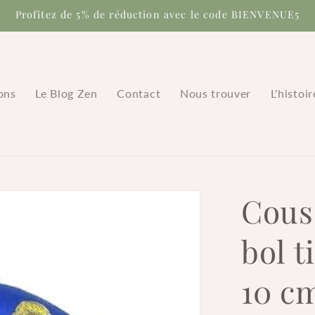
Profitez de 5% de réduction avec le code BIENVENUE5
ons
Le Blog Zen
Contact
Nous trouver
L'histoi
Cous
bol t
10 c