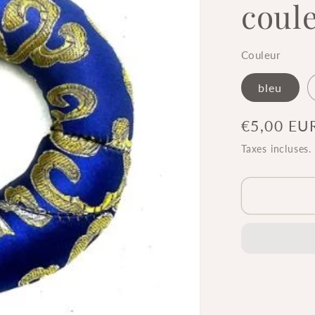
coul
Couleur
bleu
Prix
€5,00 EU
habituel
Taxes incluses.