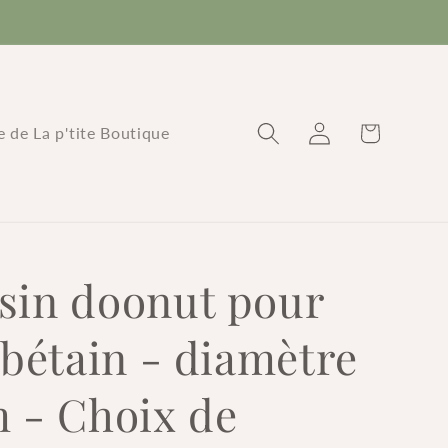
Connexion
Panier
re de La p'tite Boutique
sin doonut pour
ibétain - diamètre
m - Choix de