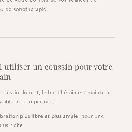
cm
ou de sonothérapie.
-
Choix
de
couleur
 utiliser un coussin pour votre
tain
coussin doonut, le bol tibétain est maintenu
stable, ce qui permet :
ibration plus libre et plus ample
, pour une
plus riche