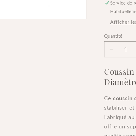
Service de r
Habituellem
Afficher le
Quantité
Quantité
Réduire
la
quantité
Coussin 
de
Diamètr
Coussin
doonut
pour
Ce
coussin 
bol
stabiliser et
tibétain
Fabriqué a
-
diamètr
offre un sup
10
qualité sono