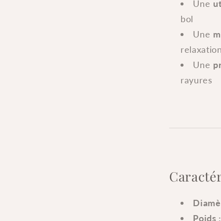
Une
u
bol
Une
m
relaxatio
Une
p
rayures
Caractér
Diamèt
Poids 